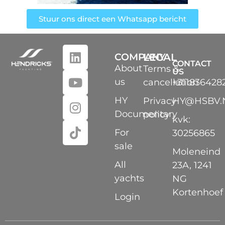
Stuur ons direct een Whatsapp bericht
COMPANY
LEGAL
CONTACT
About
Terms &
US
us
cancellation
+311836428
HY
Privacy
HY@HSBV.
Documentary
policy
kvk:
For
30256865
sale
Moleneind
All
23A, 1241
yachts
NG
Kortenhoef
Login