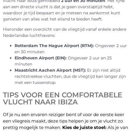
vlucht naar Ibiza gemiddeld
2 uur en 30 minuten
. Het fijne
aan een directe vlucht is dat je geen overstaptijd hebt,
waardoor je tijd bespaart en je meteen na aankomst kunt
genieten van alles wat het eiland te bieden heeft.
Hieronder een overzicht van de vliegtijd vanaf enkele andere
Nederlandse luchthavens:
Rotterdam The Hague Airport (RTM):
Ongeveer 2 uur
en 30 minuten
Eindhoven Airport (EIN):
Ongeveer 2 uur en 25
minuten
Maastricht Aachen Airport (MST):
Er zijn niet altijd
rechtstreekse vluchten, dus de vliegtijd kan langer zijn
met een tussenstop.
TIPS VOOR EEN COMFORTABELE
VLUCHT NAAR IBIZA
Of je nu een ervaren reiziger bent of voor de eerste keer
een vliegreis maakt, deze tips helpen je om je vlucht zo
prettig mogelijk te maken.
Kies de juiste stoel:
Als je van