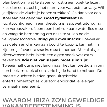
plan bent om wat te slapen of rustig een boek te lezen,
kies dan een stoel bij het raam voor wat extra privacy. Wil
je tijdens de vlucht je benen strekken? Ga dan voor een
stoel aan het gangpad.
Goed hydrateren!:
De
luchtvochtigheid in een vliegtuig is laag, wat uitdroging
kan veroorzaken. Neem een herbruikbare waterfles mee
en vraag de bemanning om deze te vullen na de
veiligheidscontrole.
Bring your own snacks
: Hoewel er
vaak eten en drinken aan boord te koop is, kan het fijn
zijn om je favoriete snacks mee te nemen. Vooral als je
dieetwensen hebt, biedt een eigen snack wat extra
zekerheid.
Wie niet kan slapen, moet slim zijn
:
Tweeënhalf uur is niet lang, maar het kan prettig zijn om
een boek, muziek of een serie bij de hand te hebben. De
meeste vluchten bieden geen uitgebreide
entertainmentopties, dus zorg ervoor dat je je eigen
vermaak meeneemt.
WAAROM IBIZA ZO’N GEWELDIGE
VAKANTIEBESTEMMING IS